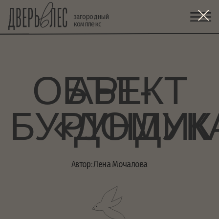
загородный
комплекс
АРТ-ОБЪЕКТ
«ДОМИК БУРУНДУКА»
Автор: Лена Мочалова
Домик бурундука сделан полностью
вручную с вниманием к деталям