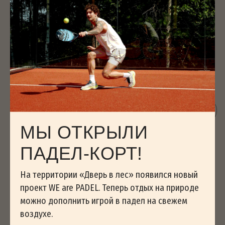
Тук! Тук ! Тук!
Не стучите в двери!
Здесь живет Бурундук, но его сейчас нет дома!
Он ушел за грибами, ягодками.
А еще он любит ходить в гости. Найди домик
Землеройки. Может, он там?
МЫ ОТКРЫЛИ
ПАДЕЛ-КОРТ!
ДОМИКИ
На территории «Дверь в лес» появился новый
ЧЕМ У НАС ЗАНЯТЬСЯ
проект WE are PADEL. Теперь отдых на природе
БРОНИРОВАНИЕ
можно дополнить игрой в падел на свежем
ПРАВИЛА ПРОЖИВАНИЯ
воздухе.
ПЛОЩАДКИ ДЛЯ