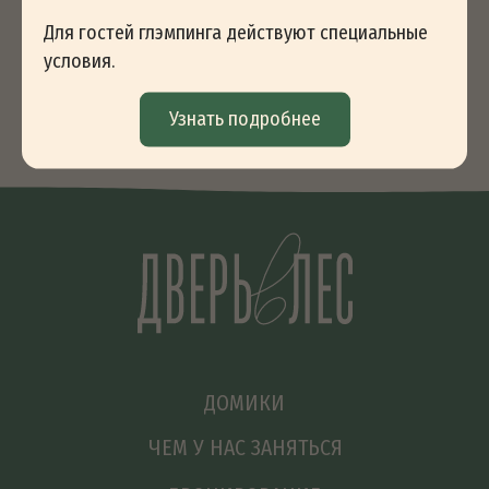
МЕРОПРИЯТИЙ
Для гостей глэмпинга действуют специальные
СЕРТИФИКАТЫ
условия.
Узнать подробнее
Политика конфиденциальности
Договор оферты
РАЗРАБОТКА
САЙТА
*Instagram запрещено
на территории РФ