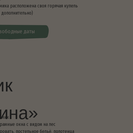
»
идом на лес
ное бельё, полотенца
огреватель
плита, холодильник,
а своя горячая купель
)