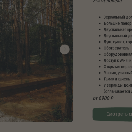
Зеркальный дом
Большие панорамные окна с видо
Двуспальная кровать, постельно
Двуспальный диван
Душ, туалет, горячая вода
Обогреватель
Оборудованная кухня: посуда, пл
Доступ к Wi-Fi и станция Алиса
Открытая веранда с креслами
Мангал, уличный стол
Гамак и качель
У веранды домика расположена с
(оплачивается дополнительно)
от 6900 ₽
Смотреть свободные да