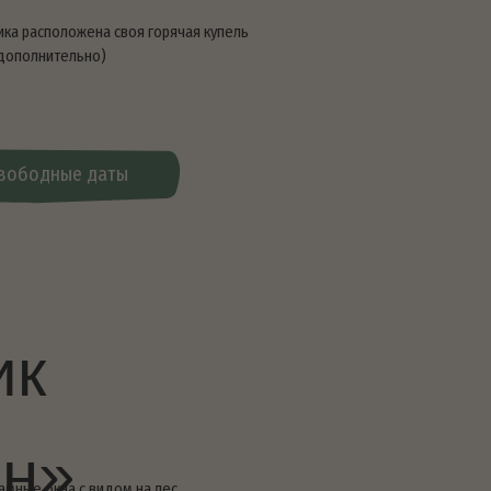
м на лес
е бельё, полотенца
реватель
ита, холодильник, чайник
воя горячая купель
ты