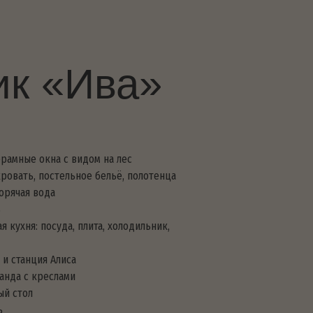
Ива»
идом на лес
ьное бельё, полотенца
 плита, холодильник,
а
и
а своя горячая купель
)
ты