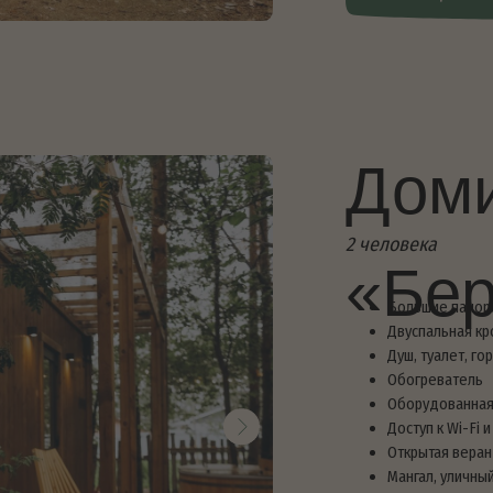
Душ, туалет, горячая вода
Обогреватель
Оборудованная кухня: посуда, пл
Доступ к Wi-Fi и станция Алиса
Открытая веранда с креслами
Мангал, уличный стол
Гамак и качель
У веранды домика расположена с
(оплачивается дополнительно)
от 5900 ₽
Смотреть свободные да
Домик