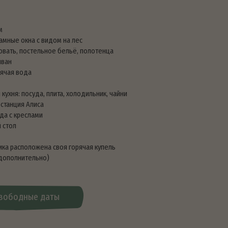
м на лес
е бельё, полотенца
ита, холодильник, чайни
воя горячая купель
ты