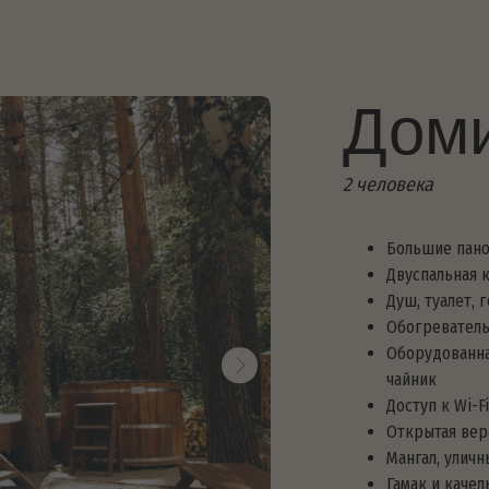
Домик «
2 человека
Большие панорамные окна с в
Двуспальная кровать, постел
Душ, туалет, горячая вода
Обогреватель
Оборудованная кухня: посуда,
чайник
Доступ к Wi-Fi и станция Алис
Открытая веранда с креслам
Мангал, уличный стол
Гамак и качель
У веранды домика расположен
(оплачивается дополнительно
от 5400 ₽
Смотреть свободные да