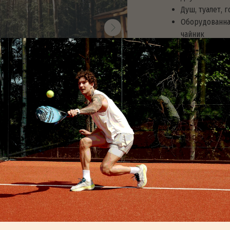
от 5900 ₽
Смотреть свободные да
Домик «
2 человека
Зеркальный домик
Большие панорамные окна с в
Двуспальная кровать, постель
Душ, туалет, горячая вода, об
Оборудованная кухня: посуда, 
чайник
Доступ к Wi-Fi и станция Алиса