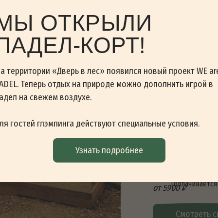
Открытая веранда с креслами
МЫ ОТКРЫЛИ
Мангал, уличный стол
Гамак и качель
У веранды домика расположен
ПАДЕЛ-КОРТ!
(оплачивается дополнительно
от 5900 ₽
а территории «Дверь в лес» появился новый проект WE ar
Смотреть свободные да
ADEL. Теперь отдых на природе можно дополнить игрой в
адел на свежем воздухе.
ля гостей глэмпинга действуют специальные условия.
Домик
Узнать подробнее
2 человека
«Берёза
Большие панорамные окна с видо
Двуспальная кровать, постельно