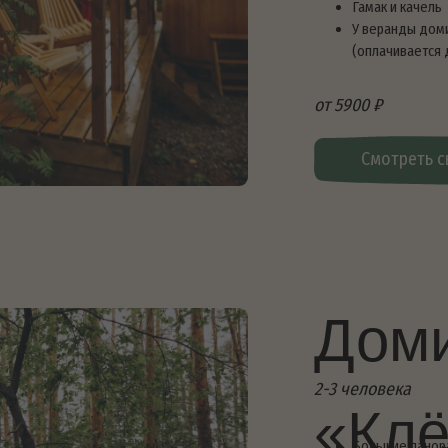
2-3 человека
«Клён»
Большие панорамные окна с видо
Двуспальная кровать, постельно
Односпальный диван
Душ, туалет, горячая вода, обог
Оборудованная кухня: посуда, пл
Доступ к Wi-Fi и станция Алиса
Открытая веранда с креслами
Мангал, уличный стол
Гамак и качель
У веранды домика расположена с
(оплачивается дополнительно)
от 5900 ₽
Смотреть свободные да