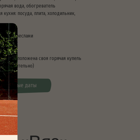
ты
Вяз»
идом на лес
ное бельё, полотенца
огреватель
плита, холодильник,