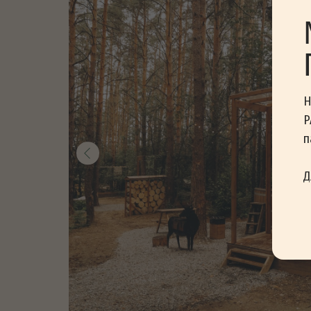
Н
P
п
Д