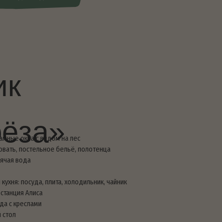
ита, холодильник, чайник
воя горячая купель
ты