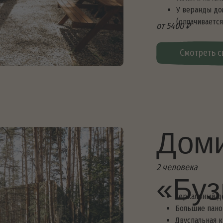
Домик
2 человека
«Бузина
Зеркальный домик
Большие панорамные окна с в
Двуспальная кровать, постель
Душ, туалет, горячая вода, об
Оборудованная кухня: посуда, 
чайник
Доступ к Wi-Fi
Открытая веранда с креслами
Мангал, уличный стол
Гамак и качель
У веранды домика расположен
(оплачивается дополнительно